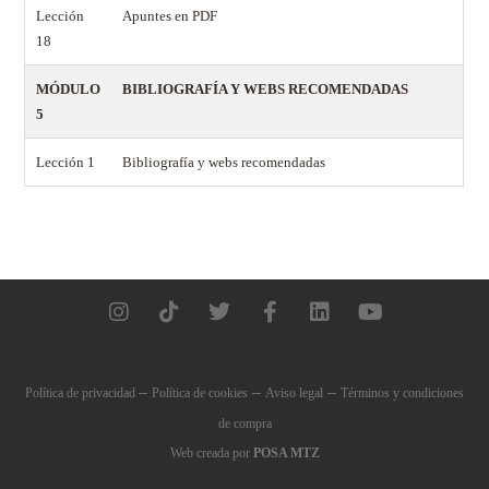
Lección
Apuntes en PDF
18
MÓDULO
BIBLIOGRAFÍA Y WEBS RECOMENDADAS
5
Lección 1
Bibliografía y webs recomendadas
–
–
–
Política de privacidad
Política de cookies
Aviso legal
Términos y condiciones
de compra
Web creada por
POSA MTZ