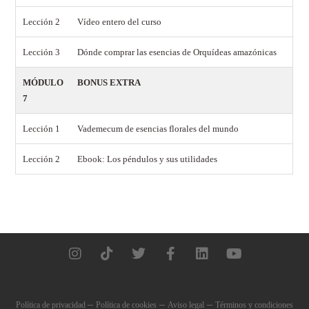
Lección 2
Vídeo entero del curso
Lección 3
Dónde comprar las esencias de Orquídeas amazónicas
MÓDULO
BONUS EXTRA
7
Lección 1
Vademecum de esencias florales del mundo
Lección 2
Ebook: Los péndulos y sus utilidades
–
–
–
Política de privacidad
Política de cookies
Aviso legal
Términos y condiciones