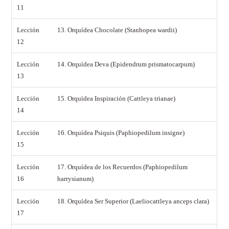
11
Lección
13. Orquídea Chocolate (Stanhopea wardii)
12
Lección
14. Orquídea Deva (Epidendrum prismatocarpum)
13
Lección
15. Orquídea Inspiración (Cattleya trianae)
14
Lección
16. Orquídea Psiquis (Paphiopedilum insigne)
15
Lección
17. Orquídea de los Recuerdos (Paphiopedilum
16
harrysianum)
Lección
18. Orquídea Ser Superior (Laeliocattleya anceps clara)
17